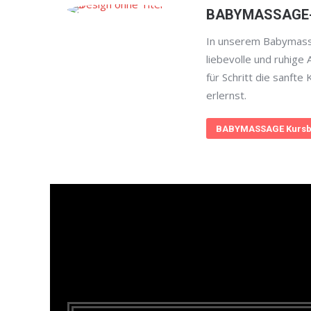
BABYMASSAGE
In unserem Babymass
liebevolle und ruhige 
für Schritt die sanft
erlernst.
BABYMASSAGE Kursb