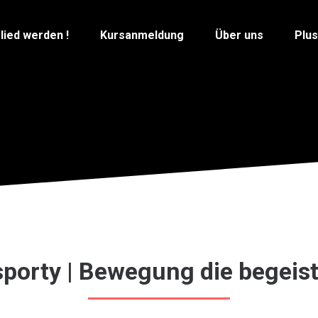
lied werden !
Kursanmeldung
Über uns
Plu
porty | Bewegung die begeist