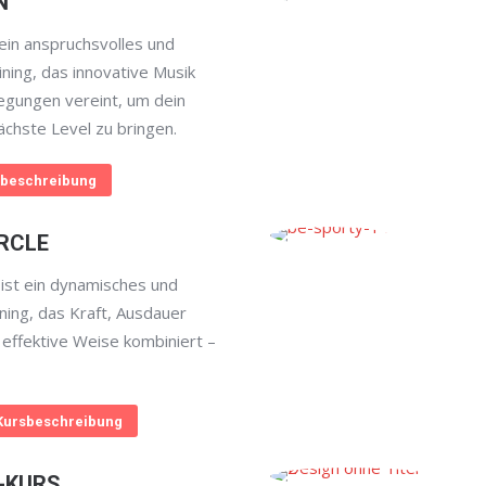
N
in anspruchsvolles und
aining, das innovative Musik
egungen vereint, um dein
ächste Level zu bringen.
beschreibung
RCLE
st ein dynamisches und
aining, das Kraft, Ausdauer
 effektive Weise kombiniert –
Kursbeschreibung
-KURS