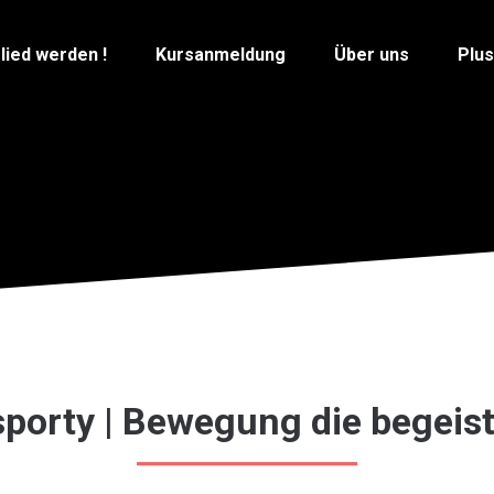
lied werden !
Kursanmeldung
Über uns
Plu
porty | Bewegung die begeist