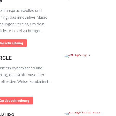
N
in anspruchsvolles und
aining, das innovative Musik
egungen vereint, um dein
ächste Level zu bringen.
beschreibung
RCLE
st ein dynamisches und
aining, das Kraft, Ausdauer
 effektive Weise kombiniert –
Kursbeschreibung
-KURS