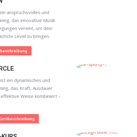
N
in anspruchsvolles und
aining, das innovative Musik
egungen vereint, um dein
ächste Level zu bringen.
beschreibung
RCLE
st ein dynamisches und
aining, das Kraft, Ausdauer
 effektive Weise kombiniert –
Kursbeschreibung
-KURS