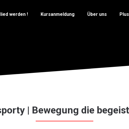
lied werden !
Kursanmeldung
Über uns
Plu
porty | Bewegung die begeist